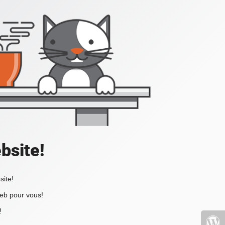
bsite!
site!
web pour vous!
!