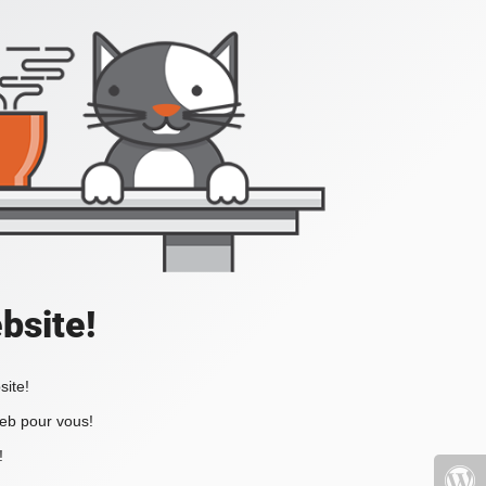
bsite!
site!
web pour vous!
!