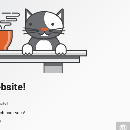
bsite!
site!
web pour vous!
!