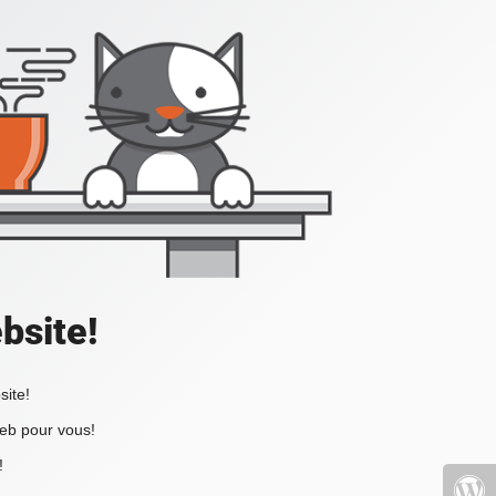
bsite!
site!
web pour vous!
!