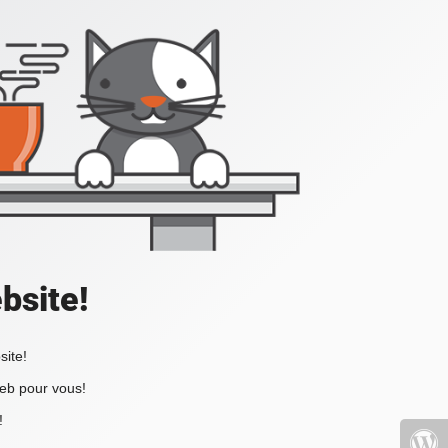
bsite!
site!
web pour vous!
!