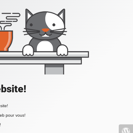
bsite!
site!
web pour vous!
!